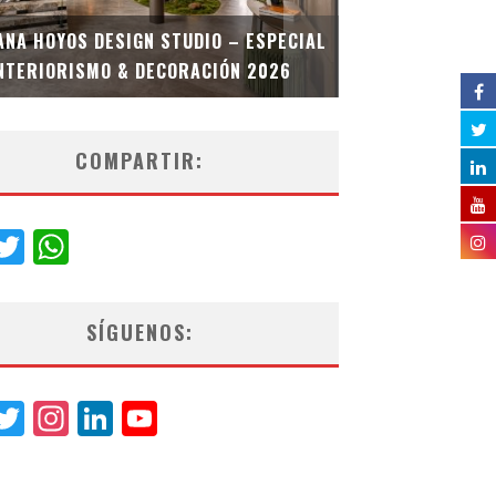
MULTIOFICINA
ANA HOYOS DESIGN STUDIO – ESPECIAL
ESPECIAL INT
NTERIORISMO & DECORACIÓN 2026
COMPARTIR:
acebook
Twitter
WhatsApp
SÍGUENOS:
acebook
Twitter
Instagram
LinkedIn
YouTube
Channel