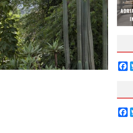
MUBB DESIGN STUDIO – ESPECIAL
ADRI
INTERIORISMO & DECORACIÓN 2026
I
F
F