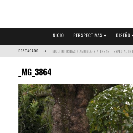
INICIO
PERSPECTIVAS
DISEÑO
DESTACADO
MULTIOFICINAS / AMOBLARE / TREZE – ESPECIAL I
ABAD VERGARA ARQUITECTOS – ESPECIAL INTERIOR
_MG_3864
COLINEAL – ESPECIAL INTERIORISMO & DECORACIÓN
ADRIANA HOYOS DESIGN STUDIO – ESPECIAL INTER