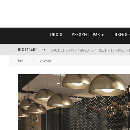
INICIO
PERSPECTIVAS
DISEÑO
DESTACADO
MULTIOFICINAS / AMOBLARE / TREZE – ESPECIAL I
Inicio
Asesoría
ABAD VERGARA ARQUITECTOS – ESPECIAL INTERIOR
COLINEAL – ESPECIAL INTERIORISMO & DECORACIÓN
ADRIANA HOYOS DESIGN STUDIO – ESPECIAL INTER