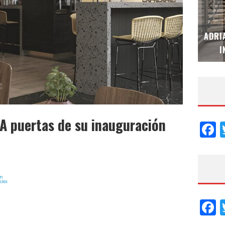
MUBB DESIGN STUDIO – ESPECIAL
ADRI
INTERIORISMO & DECORACIÓN 2026
I
A puertas de su inauguración
F
F