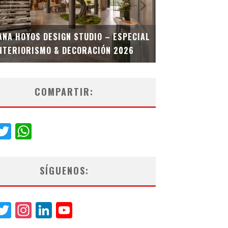
MULTIOFICINA
ANA HOYOS DESIGN STUDIO – ESPECIAL
ESPECIAL INT
NTERIORISMO & DECORACIÓN 2026
COMPARTIR:
acebook
Twitter
WhatsApp
SÍGUENOS:
acebook
Twitter
Instagram
LinkedIn
YouTube
Channel