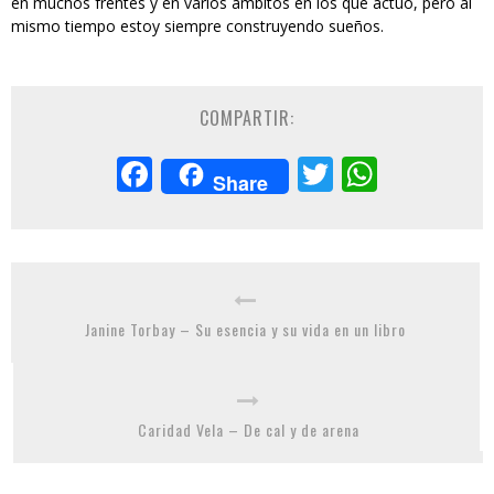
en muchos frentes y en varios ámbitos en los que actúo, pero al
mismo tiempo estoy siempre construyendo sueños.
COMPARTIR:
Facebook
Twitter
Whats
Share
Janine Torbay – Su esencia y su vida en un libro
Caridad Vela – De cal y de arena