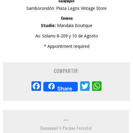
Guayaquil
Samborondón: Plaza Lagos Vintage Store
Cuenca
Studio:
Mandala Boutique
Av. Solano 8-209 y 10 de Agosto
* Appointment required
COMPARTIR:
Facebook
Twitter
Whats
Share
Guayaquil´s Parque Forestal