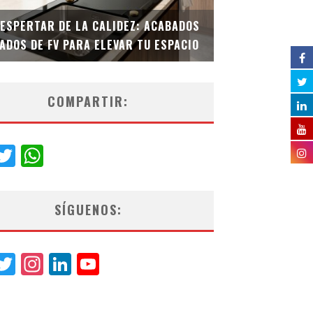
DESPERTAR DE LA CALIDEZ: ACABADOS
TECNOLOGÍA Y B
ADOS DE FV PARA ELEVAR TU ESPACIO
EL INODORO INT
COMPARTIR:
acebook
Twitter
WhatsApp
SÍGUENOS:
acebook
Twitter
Instagram
LinkedIn
YouTube
Channel