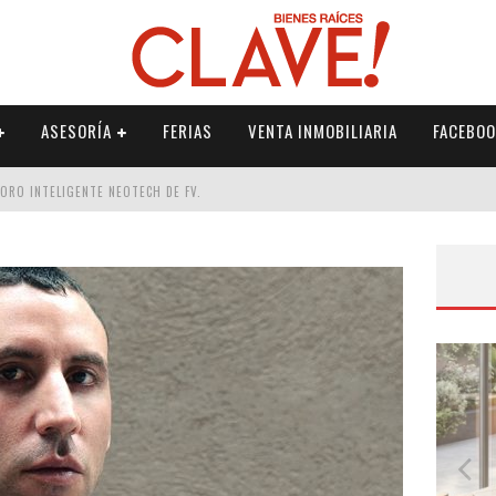
ASESORÍA
FERIAS
VENTA INMOBILIARIA
FACEBOO
DORO INTELIGENTE NEOTECH DE FV.
RME
 PALETERÍA
DE FV PARA ELEVAR TU ESPACIO