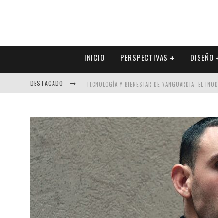
INICIO
PERSPECTIVAS
DISEÑO
DESTACADO
TECNOLOGÍA Y BIENESTAR DE VANGUARDIA: EL INO
SECTOR INMOBILIARIO – RECUPERACIÓN A PASO FI
ALEXANDRA BEDOYA – LA CONSTANCIA DETRÁS DE LA
EL DESPERTAR DE LA CALIDEZ: ACABADOS DORADOS 