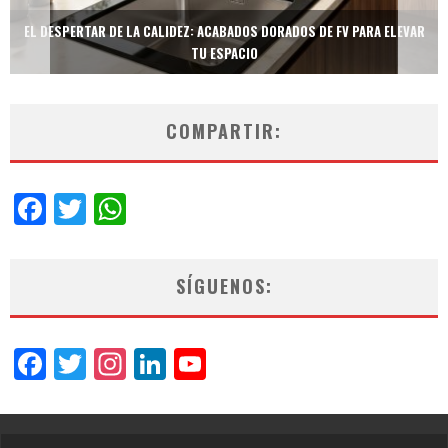
ADOS DE FV PARA ELEVAR
TECNOLOGÍA Y BIENESTAR DE VANGUARDIA: EL I
NEOTECH DE FV.
COMPARTIR:
Facebook
Twitter
WhatsApp
SÍGUENOS:
Facebook
Twitter
Instagram
LinkedIn
YouTube
Channel