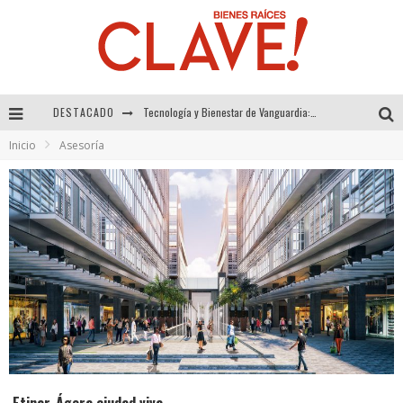
Tecnología y Bienestar de Vanguardia: El Inodoro Inteligente Neotech de FV.
DESTACADO
Sector Inmobiliario – recuperación a paso firme
Inicio
Asesoría
Alexandra Bedoya – La Constancia detrás de La Paletería
El Despertar de la Calidez: Acabados Dorados de FV para Elevar tu Espacio