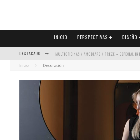
INICIO
PERSPECTIVAS
DISEÑO
DESTACADO
MULTIOFICINAS / AMOBLARE / TREZE – ESPECIAL I
Inicio
Decoración
ABAD VERGARA ARQUITECTOS – ESPECIAL INTERIOR
COLINEAL – ESPECIAL INTERIORISMO & DECORACIÓN
ADRIANA HOYOS DESIGN STUDIO – ESPECIAL INTER