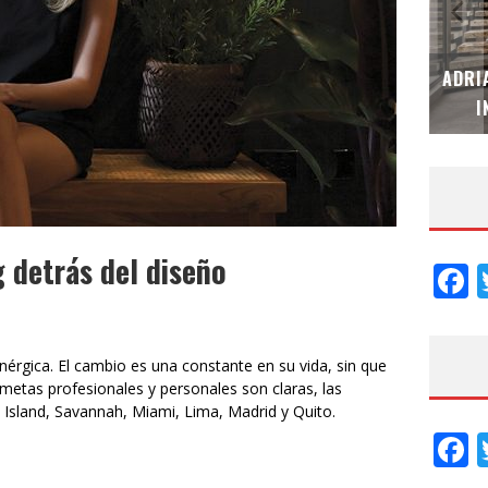
MUBB DESIGN STUDIO – ESPECIAL
ADRI
INTERIORISMO & DECORACIÓN 2026
I
g detrás del diseño
F
nérgica. El cambio es una constante en su vida, sin que
s metas profesionales y personales son claras, las
 Island, Savannah, Miami, Lima, Madrid y Quito.
F