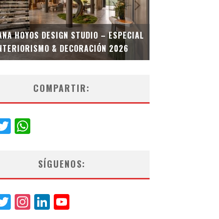
MULTIOFICINA
ANA HOYOS DESIGN STUDIO – ESPECIAL
ESPECIAL INT
NTERIORISMO & DECORACIÓN 2026
COMPARTIR:
acebook
Twitter
WhatsApp
SÍGUENOS:
acebook
Twitter
Instagram
LinkedIn
YouTube
Channel