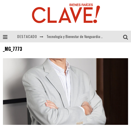
DESTACADO
Tecnología y Bienestar de Vanguardia: El Inodoro Inteligente Neotech de FV.
_MG_7773
Sector Inmobiliario – recuperación a paso firme
Alexandra Bedoya – La Constancia detrás de La Paletería
El Despertar de la Calidez: Acabados Dorados de FV para Elevar tu Espacio