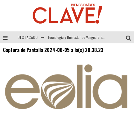
DESTACADO
Tecnología y Bienestar de Vanguardia: El Inodoro Inteligente Neotech de FV.
Captura de Pantalla 2024-06-05 a la(s) 20.38.23
Sector Inmobiliario – recuperación a paso firme
Alexandra Bedoya – La Constancia detrás de La Paletería
El Despertar de la Calidez: Acabados Dorados de FV para Elevar tu Espacio