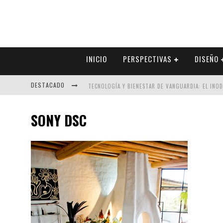
INICIO
PERSPECTIVAS
DISEÑO
DESTACADO
TECNOLOGÍA Y BIENESTAR DE VANGUARDIA: EL INO
SECTOR INMOBILIARIO – RECUPERACIÓN A PASO FI
SONY DSC
ALEXANDRA BEDOYA – LA CONSTANCIA DETRÁS DE LA
EL DESPERTAR DE LA CALIDEZ: ACABADOS DORADOS 