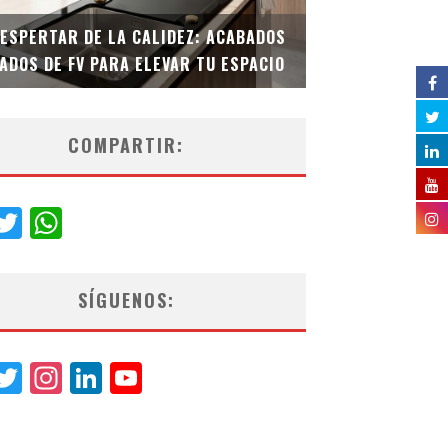
DESPERTAR DE LA CALIDEZ: ACABADOS
TECNOLOGÍA Y B
ADOS DE FV PARA ELEVAR TU ESPACIO
EL INODORO INT
COMPARTIR:
acebook
Twitter
WhatsApp
SÍGUENOS:
acebook
Twitter
Instagram
LinkedIn
YouTube
Channel