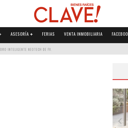
ASESORÍA
FERIAS
VENTA INMOBILIARIA
FACEBOO
DORO INTELIGENTE NEOTECH DE FV.
RME
 PALETERÍA
DE FV PARA ELEVAR TU ESPACIO