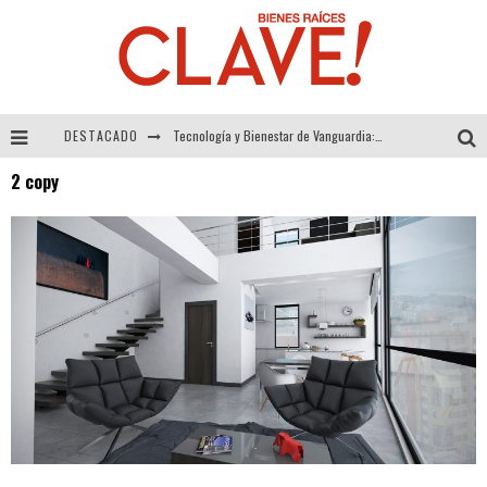
DESTACADO
Tecnología y Bienestar de Vanguardia: El Inodoro Inteligente Neotech de FV.
2 copy
Sector Inmobiliario – recuperación a paso firme
Alexandra Bedoya – La Constancia detrás de La Paletería
El Despertar de la Calidez: Acabados Dorados de FV para Elevar tu Espacio