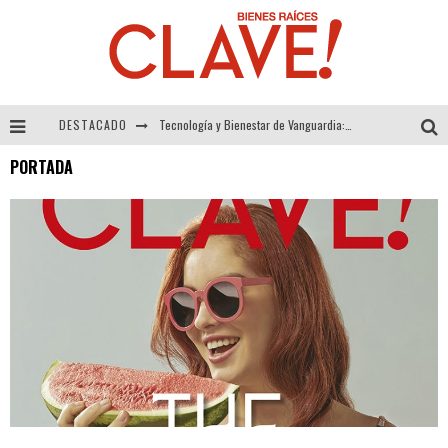
DESTACADO
Tecnología y Bienestar de Vanguardia: El Inodoro Inteligente Neotech de FV.
PORTADA
Sector Inmobiliario – recuperación a paso firme
Alexandra Bedoya – La Constancia detrás de La Paletería
El Despertar de la Calidez: Acabados Dorados de FV para Elevar tu Espacio