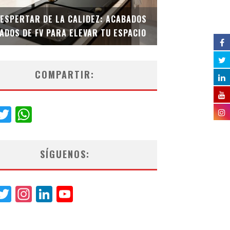
DESPERTAR DE LA CALIDEZ: ACABADOS
TECNOLOGÍA Y B
ADOS DE FV PARA ELEVAR TU ESPACIO
EL INODORO INT
COMPARTIR:
acebook
Twitter
WhatsApp
SÍGUENOS:
acebook
Twitter
Instagram
LinkedIn
YouTube
Channel