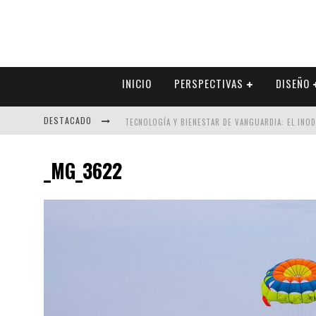
INICIO
PERSPECTIVAS
DISEÑO
DESTACADO
TECNOLOGÍA Y BIENESTAR DE VANGUARDIA: EL INO
SECTOR INMOBILIARIO – RECUPERACIÓN A PASO FI
_MG_3622
ALEXANDRA BEDOYA – LA CONSTANCIA DETRÁS DE LA
EL DESPERTAR DE LA CALIDEZ: ACABADOS DORADOS 