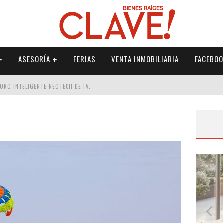
ASESORÍA
FERIAS
VENTA INMOBILIARIA
FACEBOO
DORO INTELIGENTE NEOTECH DE FV.
RME
 PALETERÍA
DE FV PARA ELEVAR TU ESPACIO