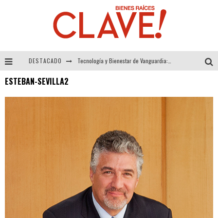
DESTACADO
Tecnología y Bienestar de Vanguardia: El Inodoro Inteligente Neotech de FV.
ESTEBAN-SEVILLA2
Sector Inmobiliario – recuperación a paso firme
Alexandra Bedoya – La Constancia detrás de La Paletería
El Despertar de la Calidez: Acabados Dorados de FV para Elevar tu Espacio