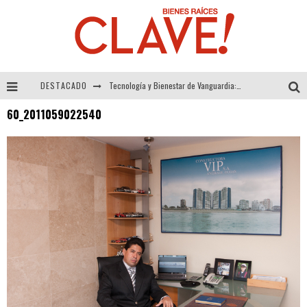
DESTACADO
Tecnología y Bienestar de Vanguardia: El Inodoro Inteligente Neotech de FV.
60_2011059022540
Sector Inmobiliario – recuperación a paso firme
Alexandra Bedoya – La Constancia detrás de La Paletería
El Despertar de la Calidez: Acabados Dorados de FV para Elevar tu Espacio