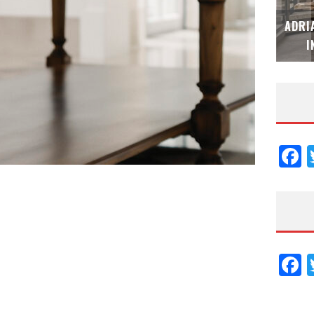
MUBB DESIGN STUDIO – ESPECIAL
ADRI
INTERIORISMO & DECORACIÓN 2026
I
F
F