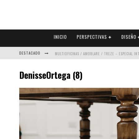
INICIO
PERSPECTIVAS
DISEÑO
DESTACADO
MULTIOFICINAS / AMOBLARE / TREZE – ESPECIAL I
ABAD VERGARA ARQUITECTOS – ESPECIAL INTERIOR
DenisseOrtega (8)
COLINEAL – ESPECIAL INTERIORISMO & DECORACIÓN
ADRIANA HOYOS DESIGN STUDIO – ESPECIAL INTER