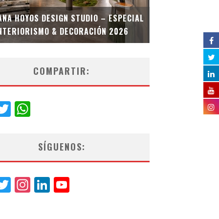
MULTIOFICINA
ANA HOYOS DESIGN STUDIO – ESPECIAL
ESPECIAL INT
NTERIORISMO & DECORACIÓN 2026
COMPARTIR:
acebook
Twitter
WhatsApp
SÍGUENOS:
acebook
Twitter
Instagram
LinkedIn
YouTube
Channel