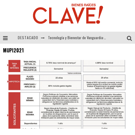
DESTACADO
Tecnología y Bienestar de Vanguardia: El Inodoro Inteligente Neotech de FV.
MUPI2021
Sector Inmobiliario – recuperación a paso firme
Alexandra Bedoya – La Constancia detrás de La Paletería
El Despertar de la Calidez: Acabados Dorados de FV para Elevar tu Espacio