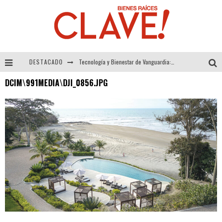
DESTACADO
Tecnología y Bienestar de Vanguardia: El Inodoro Inteligente Neotech de FV.
DCIM\991MEDIA\DJI_0856.JPG
Sector Inmobiliario – recuperación a paso firme
Alexandra Bedoya – La Constancia detrás de La Paletería
El Despertar de la Calidez: Acabados Dorados de FV para Elevar tu Espacio