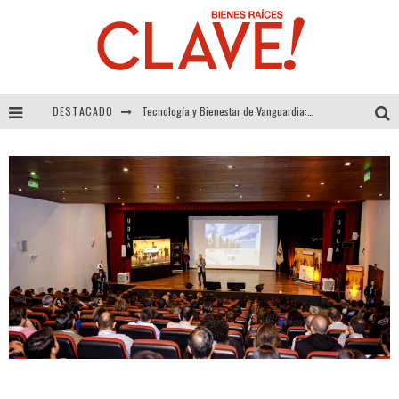
DESTACADO
Tecnología y Bienestar de Vanguardia: El Inodoro Inteligente Neotech de FV.
Sector Inmobiliario – recuperación a paso firme
Alexandra Bedoya – La Constancia detrás de La Paletería
El Despertar de la Calidez: Acabados Dorados de FV para Elevar tu Espacio