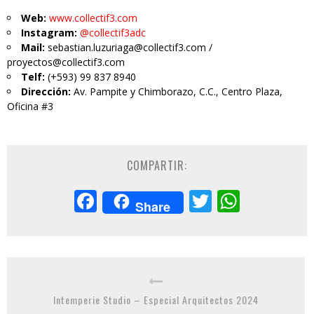
Web:
www.collectif3.com
Instagram:
@collectif3adc
Mail:
sebastian.luzuriaga@collectif3.com /
proyectos@collectif3.com
Telf:
(+593) 99 837 8940
Dirección:
Av. Pampite y Chimborazo, C.C., Centro Plaza,
Oficina #3
COMPARTIR:
Facebook
Twitter
Whats
Share
Intemperie Studio – Especial Arquitectos 2024