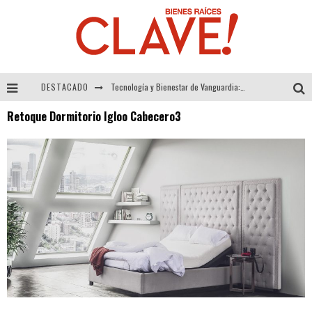
DESTACADO
Tecnología y Bienestar de Vanguardia: El Inodoro Inteligente Neotech de FV.
Retoque Dormitorio Igloo Cabecero3
Sector Inmobiliario – recuperación a paso firme
Alexandra Bedoya – La Constancia detrás de La Paletería
El Despertar de la Calidez: Acabados Dorados de FV para Elevar tu Espacio