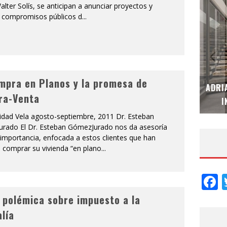
Walter Solís, se anticipan a anunciar proyectos y
compromisos públicos d
...
mpra en Planos y la promesa de
MUBB DESIGN STUDIO – ESPECIAL
ADRI
ra-Venta
INTERIORISMO & DECORACIÓN 2026
I
ridad Vela agosto-septiembre, 2011 Dr. Esteban
rado El Dr. Esteban GómezJurado nos da asesoría
importancia, enfocada a estos clientes que han
 comprar su vivienda “en plano
...
F
 polémica sobre impuesto a la
alía