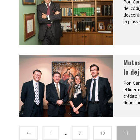
Por: Car
del códi
descentr
la plusv
Mutua
lo de
Por: Ca
el lide
crédito 
financi
1
…
9
10
11