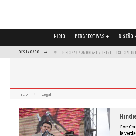
INICIO
PERSPECTIVAS
DISEÑO
DESTACADO
MULTIOFICINAS / AMOBLARE / TREZE – ESPECIAL I
ABAD VERGARA ARQUITECTOS – ESPECIAL INTERIOR
COLINEAL – ESPECIAL INTERIORISMO & DECORACIÓN
ADRIANA HOYOS DESIGN STUDIO – ESPECIAL INTER
Inicio
Legal
Rindi
Por: Ca
la verda