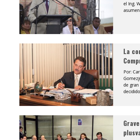
el Ing. 
asumen 
La co
Comp
Por: Ca
Gomezju
de gran 
decidido
Grave
plusv