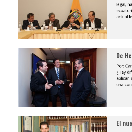
legal, n
ecuatori
actual l
De He
Por: Ca
¿Hay di
aplican
una cons
El nu