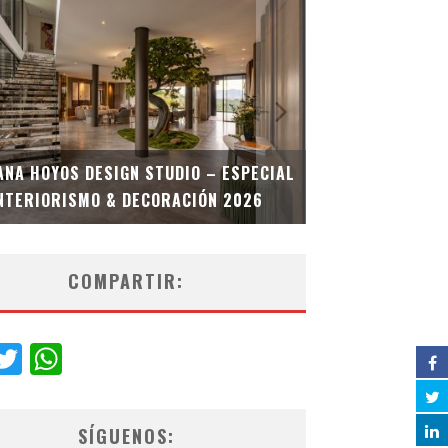
MULTIOFICINA
ANA HOYOS DESIGN STUDIO – ESPECIAL
ESPECIAL INT
NTERIORISMO & DECORACIÓN 2026
COMPARTIR:
acebook
Twitter
WhatsApp
SÍGUENOS: