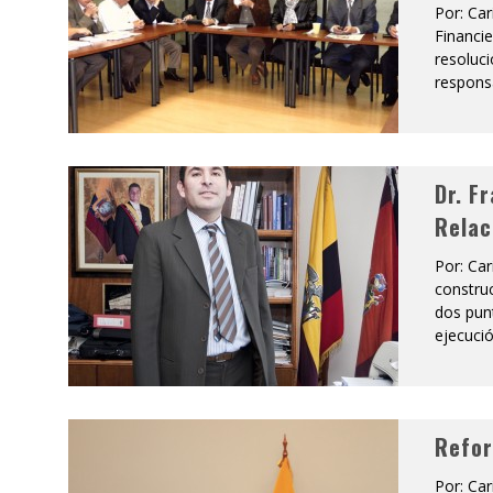
Por: Car
Financie
resoluci
responsa
Dr. F
Relac
Por: Car
construc
dos punt
ejecució
Refor
Por: Car