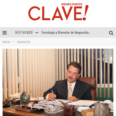
Tecnología y Bienestar de Vanguardia: El Inodoro Inteligente Neotech de FV.
DESTACADO
Sector Inmobiliario – recuperación a paso firme
Inicio
Asesoría
Alexandra Bedoya – La Constancia detrás de La Paletería
El Despertar de la Calidez: Acabados Dorados de FV para Elevar tu Espacio