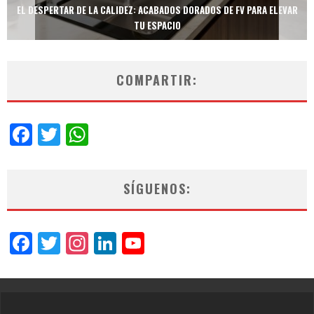
 ELEVAR
TECNOLOGÍA Y BIENESTAR DE VANGUARDIA: EL INODORO INTELIGE
NEOTECH DE FV.
COMPARTIR:
Facebook
Twitter
WhatsApp
SÍGUENOS:
Facebook
Twitter
Instagram
LinkedIn
YouTube
Channel