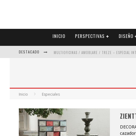
INICIO
PERSPECTIVAS
DISEÑO
DESTACADO
MULTIOFICINAS / AMOBLARE / TREZE – ESPECIAL I
ABAD VERGARA ARQUITECTOS – ESPECIAL INTERIOR
COLINEAL – ESPECIAL INTERIORISMO & DECORACIÓN
ADRIANA HOYOS DESIGN STUDIO – ESPECIAL INTER
Inicio
Especiales
ZIENT
DECORA
cazador