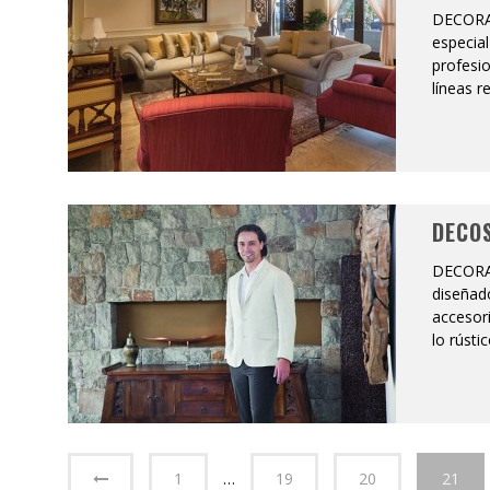
DECORAC
especial
profesio
líneas r
DECOS
DECORA
diseñado
accesor
lo rústi
1
…
19
20
21