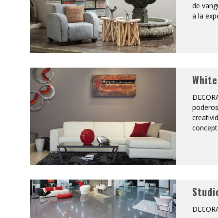
de vang
a la exp
White
DECORAC
poderos
creativi
concept
Studi
DECORA