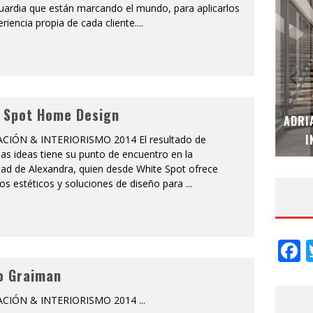
uardia que están marcando el mundo, para aplicarlos
eriencia propia de cada cliente.
...
 Spot Home Design
MUBB DESIGN STUDIO – ESPECIAL
ADRI
INTERIORISMO & DECORACIÓN 2026
I
IÓN & INTERIORISMO 2014 El resultado de
as ideas tiene su punto de encuentro en la
dad de Alexandra, quien desde White Spot ofrece
os estéticos y soluciones de diseño para
...
F
o Graiman
CIÓN & INTERIORISMO 2014
...