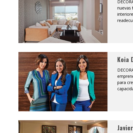
DECORA
nuevas t
interior
readecua
Koia 
DECORA
emprend
para cre
capacida
Javie