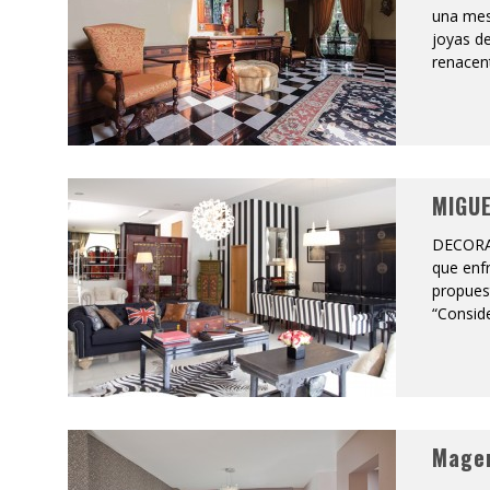
una mesa
joyas de
renacent
MIGUE
DECORA
que enf
propuest
“Conside
Magen