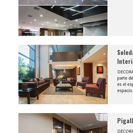
Soled
Inter
DECORAC
parte de
es el es
espacio
Pigal
DECORAC