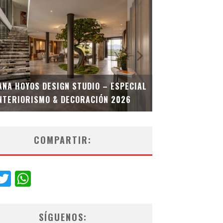
MULTIOFICINA
ANA HOYOS DESIGN STUDIO – ESPECIAL
ESPECIAL INT
NTERIORISMO & DECORACIÓN 2026
COMPARTIR:
acebook
Twitter
WhatsApp
SÍGUENOS: