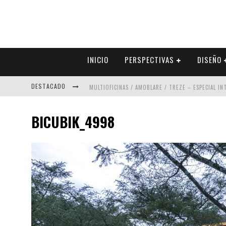
INICIO
PERSPECTIVAS
DISEÑO
DESTACADO
MULTIOFICINAS / AMOBLARE / TREZE – ESPECIAL I
ABAD VERGARA ARQUITECTOS – ESPECIAL INTERIOR
BICUBIK_4998
COLINEAL – ESPECIAL INTERIORISMO & DECORACIÓN
ADRIANA HOYOS DESIGN STUDIO – ESPECIAL INTER