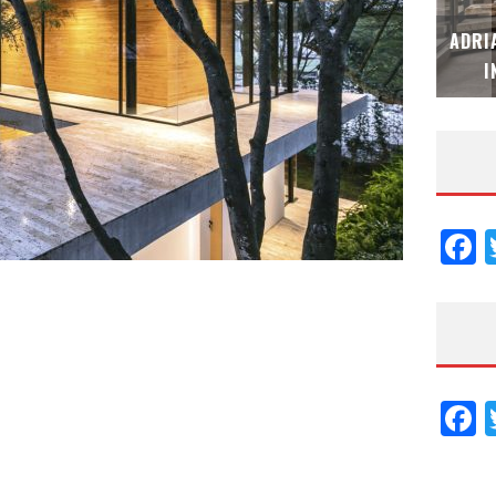
MUBB DESIGN STUDIO – ESPECIAL
ADRI
INTERIORISMO & DECORACIÓN 2026
I
F
F