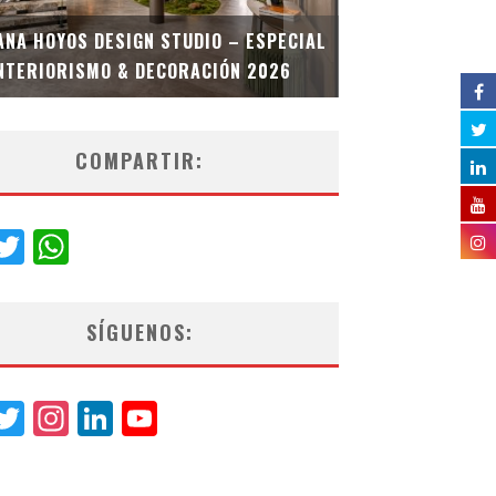
MULTIOFICINA
ANA HOYOS DESIGN STUDIO – ESPECIAL
ESPECIAL INT
NTERIORISMO & DECORACIÓN 2026
COMPARTIR:
acebook
Twitter
WhatsApp
SÍGUENOS:
acebook
Twitter
Instagram
LinkedIn
YouTube
Channel