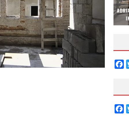
MUBB DESIGN STUDIO – ESPECIAL
ADRI
INTERIORISMO & DECORACIÓN 2026
I
F
F