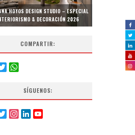
MULTIOFICINA
ANA HOYOS DESIGN STUDIO – ESPECIAL
ESPECIAL INT
NTERIORISMO & DECORACIÓN 2026
COMPARTIR:
acebook
Twitter
WhatsApp
SÍGUENOS:
acebook
Twitter
Instagram
LinkedIn
YouTube
Channel