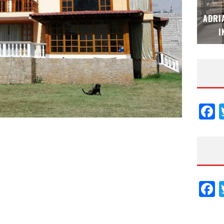
MUBB DESIGN STUDIO – ESPECIAL
ADRI
INTERIORISMO & DECORACIÓN 2026
I
F
F