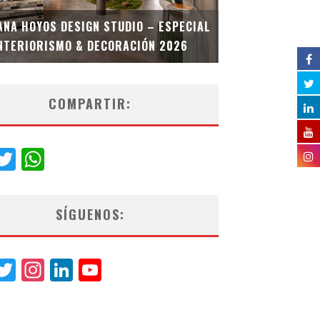
MULTIOFICINA
ANA HOYOS DESIGN STUDIO – ESPECIAL
ESPECIAL INT
NTERIORISMO & DECORACIÓN 2026
COMPARTIR:
acebook
Twitter
WhatsApp
SÍGUENOS:
acebook
Twitter
Instagram
LinkedIn
YouTube
Channel