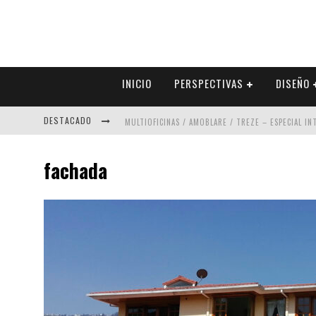
INICIO
PERSPECTIVAS
DISEÑO
DESTACADO
MULTIOFICINAS / AMOBLARE / TREZE – ESPECIAL I
ABAD VERGARA ARQUITECTOS – ESPECIAL INTERIOR
fachada
COLINEAL – ESPECIAL INTERIORISMO & DECORACIÓN
ADRIANA HOYOS DESIGN STUDIO – ESPECIAL INTER