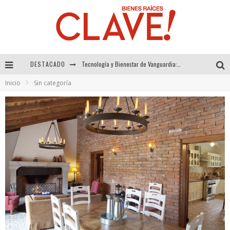
Tecnología y Bienestar de Vanguardia: El Inodoro Inteligente Neotech de FV.
DESTACADO
Sector Inmobiliario – recuperación a paso firme
Inicio
Sin categoría
Alexandra Bedoya – La Constancia detrás de La Paletería
El Despertar de la Calidez: Acabados Dorados de FV para Elevar tu Espacio