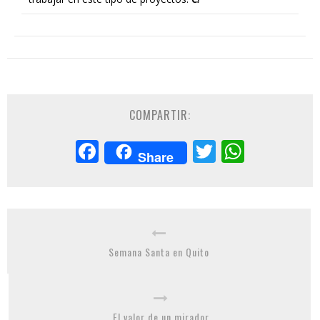
COMPARTIR:
Facebook
Twitter
Whats
Share
Semana Santa en Quito
El valor de un mirador