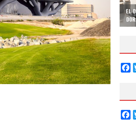
SAINT-GOBAIN IMPTEK – XI CONVENCIÓN
EL 
INTERNACIONAL
DOR
F
F