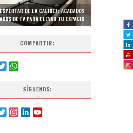
DESPERTAR DE LA CALIDEZ: ACABADOS
TECNOLOGÍA Y B
ADOS DE FV PARA ELEVAR TU ESPACIO
EL INODORO INT
COMPARTIR:
acebook
Twitter
WhatsApp
SÍGUENOS:
acebook
Twitter
Instagram
LinkedIn
YouTube
Channel