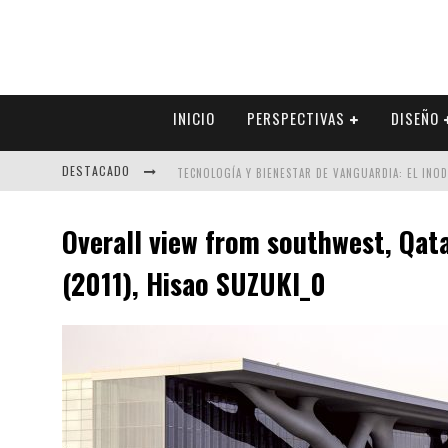
INICIO
PERSPECTIVAS
DISEÑO
DESTACADO
TECNOLOGÍA Y BIENESTAR DE VANGUARDIA: EL INO
SECTOR INMOBILIARIO – RECUPERACIÓN A PASO FI
Overall view from southwest, Qat
ALEXANDRA BEDOYA – LA CONSTANCIA DETRÁS DE LA
(2011), Hisao SUZUKI_0
EL DESPERTAR DE LA CALIDEZ: ACABADOS DORADOS 