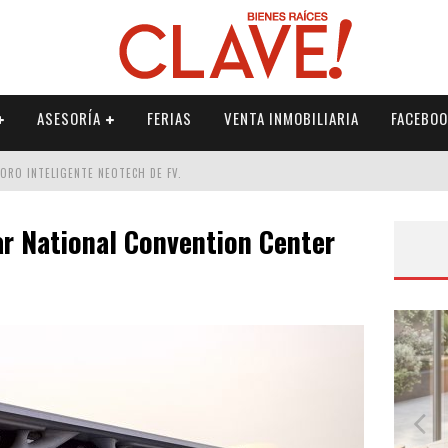
ASESORÍA
FERIAS
VENTA INMOBILIARIA
FACEBOO
DORO INTELIGENTE NEOTECH DE FV.
RME
ar National Convention Center
 PALETERÍA
DE FV PARA ELEVAR TU ESPACIO