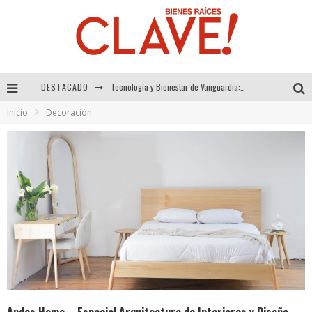
DESTACADO
Sector Inmobiliario – recuperación a paso firme
Inicio
Decoración
Alexandra Bedoya – La Constancia detrás de La Paletería
El Despertar de la Calidez: Acabados Dorados de FV para Elevar tu Espacio
Tecnología y Bienestar de Vanguardia: El Inodoro Inteligente Neotech de FV.