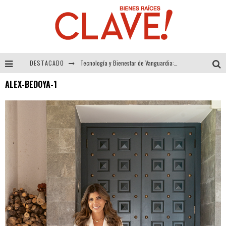
DESTACADO
Tecnología y Bienestar de Vanguardia: El Inodoro Inteligente Neotech de FV.
ALEX-BEDOYA-1
Sector Inmobiliario – recuperación a paso firme
Alexandra Bedoya – La Constancia detrás de La Paletería
El Despertar de la Calidez: Acabados Dorados de FV para Elevar tu Espacio