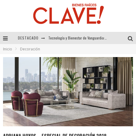
DESTACADO
Sector Inmobiliario – recuperación a paso firme
Inicio
Decoración
Alexandra Bedoya – La Constancia detrás de La Paletería
El Despertar de la Calidez: Acabados Dorados de FV para Elevar tu Espacio
Tecnología y Bienestar de Vanguardia: El Inodoro Inteligente Neotech de FV.