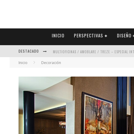
INICIO
PERSPECTIVAS
DISEÑO
DESTACADO
MULTIOFICINAS / AMOBLARE / TREZE – ESPECIAL I
Inicio
Decoración
ABAD VERGARA ARQUITECTOS – ESPECIAL INTERIOR
COLINEAL – ESPECIAL INTERIORISMO & DECORACIÓN
ADRIANA HOYOS DESIGN STUDIO – ESPECIAL INTER