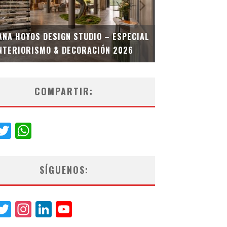
MULTIOFICINA
ANA HOYOS DESIGN STUDIO – ESPECIAL
ESPECIAL INT
NTERIORISMO & DECORACIÓN 2026
COMPARTIR:
acebook
Twitter
WhatsApp
SÍGUENOS:
acebook
Twitter
Instagram
LinkedIn
YouTube
Channel