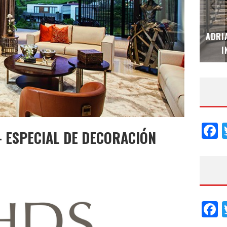
MUBB DESIGN STUDIO – ESPECIAL
ADRI
INTERIORISMO & DECORACIÓN 2026
I
F
– ESPECIAL DE DECORACIÓN
F