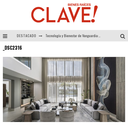
DESTACADO
Tecnología y Bienestar de Vanguardia: El Inodoro Inteligente Neotech de FV.
_DSC2316
Sector Inmobiliario – recuperación a paso firme
Alexandra Bedoya – La Constancia detrás de La Paletería
El Despertar de la Calidez: Acabados Dorados de FV para Elevar tu Espacio