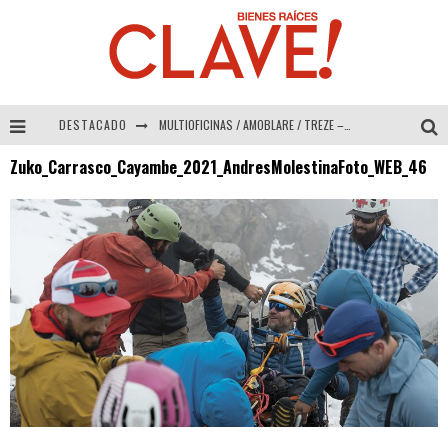
DESTACADO
MULTIOFICINAS / AMOBLARE / TREZE – Especial Interiorismo & Decoración 2026
Zuko_Carrasco_Cayambe_2021_AndresMolestinaFoto_WEB_46
Abad Vergara Arquitectos – Especial Interiorismo & Decoración 2026
COLINEAL – Especial Interiorismo & Decoración 2026
ADRIANA HOYOS DESIGN STUDIO – Especial Interiorismo & Decoración 2026