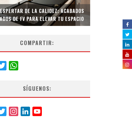
DESPERTAR DE LA CALIDEZ: ACABADOS
TECNOLOGÍA Y B
ADOS DE FV PARA ELEVAR TU ESPACIO
EL INODORO INT
COMPARTIR:
acebook
Twitter
WhatsApp
SÍGUENOS:
acebook
Twitter
Instagram
LinkedIn
YouTube
Channel