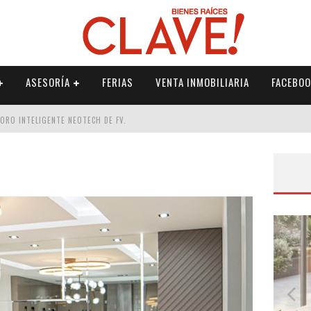
ASESORÍA
FERIAS
VENTA INMOBILIARIA
FACEBOO
DORO INTELIGENTE NEOTECH DE FV.
RME
 PALETERÍA
DE FV PARA ELEVAR TU ESPACIO