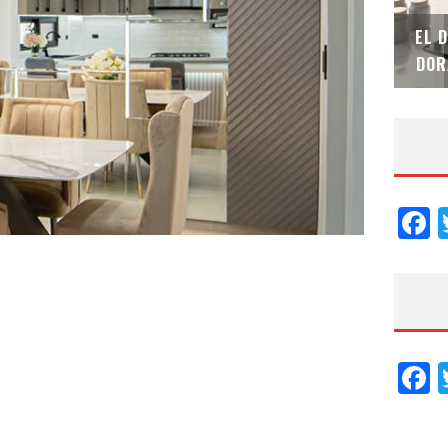
SAINT-GOBAIN IMPTEK – XI CONVENCIÓN
EL 
INTERNACIONAL
DOR
F
F