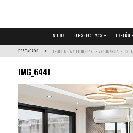
INICIO
PERSPECTIVAS
DISEÑO
DESTACADO
TECNOLOGÍA Y BIENESTAR DE VANGUARDIA: EL INO
SECTOR INMOBILIARIO – RECUPERACIÓN A PASO FI
IMG_6441
ALEXANDRA BEDOYA – LA CONSTANCIA DETRÁS DE LA
EL DESPERTAR DE LA CALIDEZ: ACABADOS DORADOS 