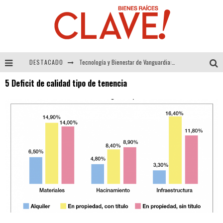
DESTACADO
Tecnología y Bienestar de Vanguardia: El Inodoro Inteligente Neotech de FV.
5 Deficit de calidad tipo de tenencia
Sector Inmobiliario – recuperación a paso firme
Alexandra Bedoya – La Constancia detrás de La Paletería
El Despertar de la Calidez: Acabados Dorados de FV para Elevar tu Espacio