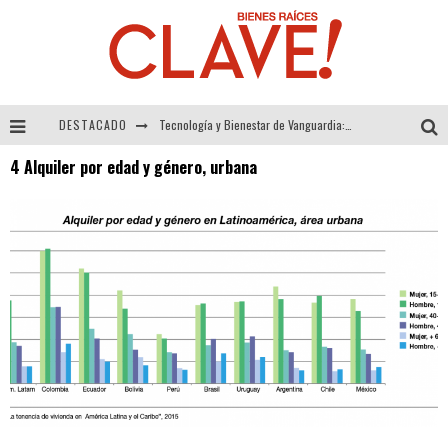
DESTACADO
Tecnología y Bienestar de Vanguardia: El Inodoro Inteligente Neotech de FV.
4 Alquiler por edad y género, urbana
Sector Inmobiliario – recuperación a paso firme
Alexandra Bedoya – La Constancia detrás de La Paletería
El Despertar de la Calidez: Acabados Dorados de FV para Elevar tu Espacio