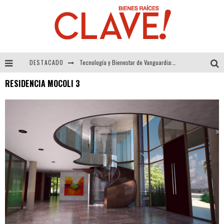
DESTACADO
Tecnología y Bienestar de Vanguardia: El Inodoro Inteligente Neotech de FV.
RESIDENCIA MOCOLI 3
Sector Inmobiliario – recuperación a paso firme
Alexandra Bedoya – La Constancia detrás de La Paletería
El Despertar de la Calidez: Acabados Dorados de FV para Elevar tu Espacio