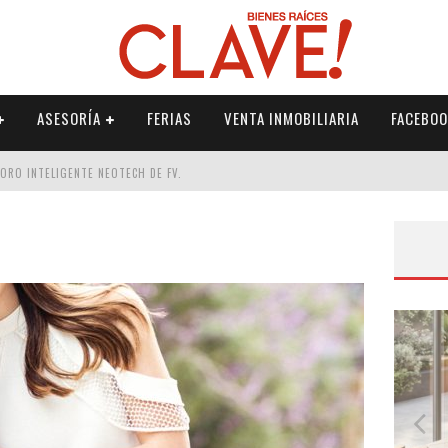
ASESORÍA
FERIAS
VENTA INMOBILIARIA
FACEBOO
DORO INTELIGENTE NEOTECH DE FV.
RME
 PALETERÍA
DE FV PARA ELEVAR TU ESPACIO