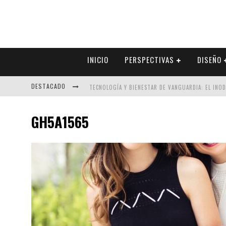
INICIO
PERSPECTIVAS
DISEÑO
DESTACADO
TECNOLOGÍA Y BIENESTAR DE VANGUARDIA: EL INO
SECTOR INMOBILIARIO – RECUPERACIÓN A PASO FI
GH5A1565
ALEXANDRA BEDOYA – LA CONSTANCIA DETRÁS DE LA
EL DESPERTAR DE LA CALIDEZ: ACABADOS DORADOS 