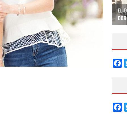
SAINT-GOBAIN IMPTEK – XI CONVENCIÓN
EL 
INTERNACIONAL
DOR
F
F