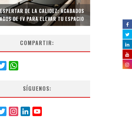
DESPERTAR DE LA CALIDEZ: ACABADOS
TECNOLOGÍA Y B
ADOS DE FV PARA ELEVAR TU ESPACIO
EL INODORO INT
COMPARTIR:
acebook
Twitter
WhatsApp
SÍGUENOS:
acebook
Twitter
Instagram
LinkedIn
YouTube
Channel