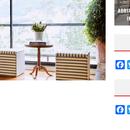
MUBB DESIGN STUDIO – ESPECIAL
ADRI
INTERIORISMO & DECORACIÓN 2026
I
F
F