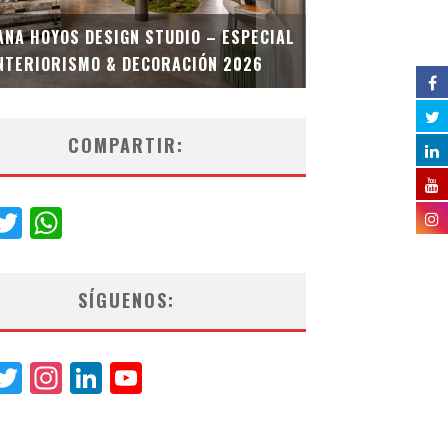
MULTIOFICINA
ANA HOYOS DESIGN STUDIO – ESPECIAL
ESPECIAL INT
NTERIORISMO & DECORACIÓN 2026
COMPARTIR:
acebook
Twitter
WhatsApp
SÍGUENOS:
acebook
Twitter
Instagram
LinkedIn
YouTube
Channel