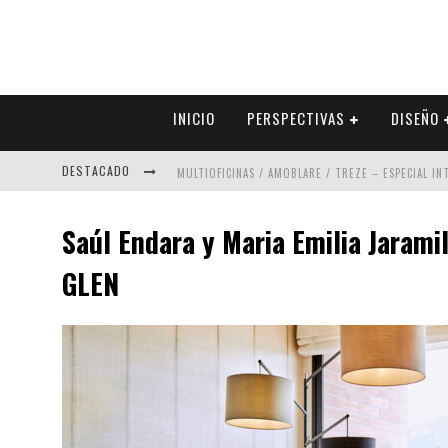
INICIO
PERSPECTIVAS
DISEÑO
DESTACADO
MULTIOFICINAS / AMOBLARE / TREZE – ESPECIAL I
ABAD VERGARA ARQUITECTOS – ESPECIAL INTERIOR
Saúl Endara y Maria Emilia Jaram
COLINEAL – ESPECIAL INTERIORISMO & DECORACIÓN
GLEN
ADRIANA HOYOS DESIGN STUDIO – ESPECIAL INTER