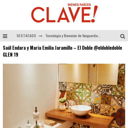
DESTACADO
Tecnología y Bienestar de Vanguardia: El Inodoro Inteligente Neotech de FV.
Saúl Endara y Maria Emilia Jaramillo – El Doble @eldobledoble
Sector Inmobiliario – recuperación a paso firme
GLEN 19
Alexandra Bedoya – La Constancia detrás de La Paletería
El Despertar de la Calidez: Acabados Dorados de FV para Elevar tu Espacio