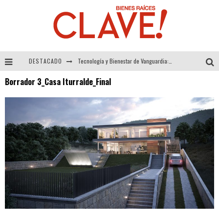
DESTACADO
Tecnología y Bienestar de Vanguardia: El Inodoro Inteligente Neotech de FV.
Borrador 3_Casa Iturralde_Final
Sector Inmobiliario – recuperación a paso firme
Alexandra Bedoya – La Constancia detrás de La Paletería
El Despertar de la Calidez: Acabados Dorados de FV para Elevar tu Espacio