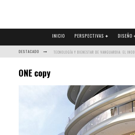
INICIO
PERSPECTIVAS
DISEÑO
DESTACADO
TECNOLOGÍA Y BIENESTAR DE VANGUARDIA: EL INO
SECTOR INMOBILIARIO – RECUPERACIÓN A PASO FI
ONE copy
ALEXANDRA BEDOYA – LA CONSTANCIA DETRÁS DE LA
EL DESPERTAR DE LA CALIDEZ: ACABADOS DORADOS 