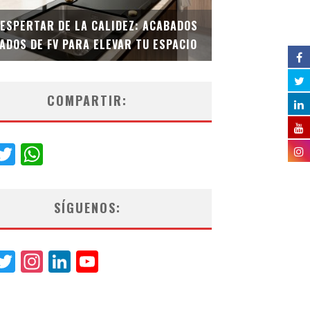
DESPERTAR DE LA CALIDEZ: ACABADOS
TECNOLOGÍA Y B
ADOS DE FV PARA ELEVAR TU ESPACIO
EL INODORO INT
COMPARTIR:
acebook
Twitter
WhatsApp
SÍGUENOS:
acebook
Twitter
Instagram
LinkedIn
YouTube
Channel