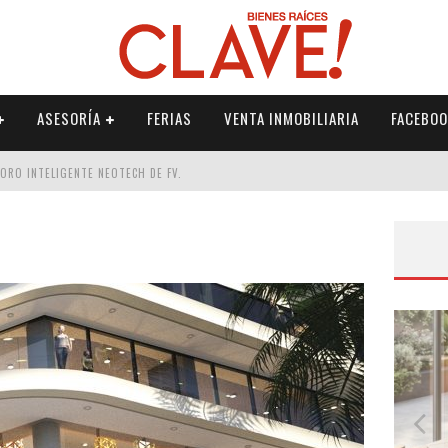
ASESORÍA
FERIAS
VENTA INMOBILIARIA
FACEBOO
DORO INTELIGENTE NEOTECH DE FV.
RME
 PALETERÍA
DE FV PARA ELEVAR TU ESPACIO