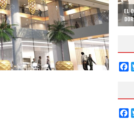
SAINT-GOBAIN IMPTEK – XI CONVENCIÓN
EL 
INTERNACIONAL
DOR
F
F