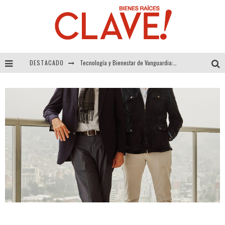
DESTACADO
Tecnología y Bienestar de Vanguardia: El Inodoro Inteligente Neotech de FV.
Sector Inmobiliario – recuperación a paso firme
Alexandra Bedoya – La Constancia detrás de La Paletería
El Despertar de la Calidez: Acabados Dorados de FV para Elevar tu Espacio