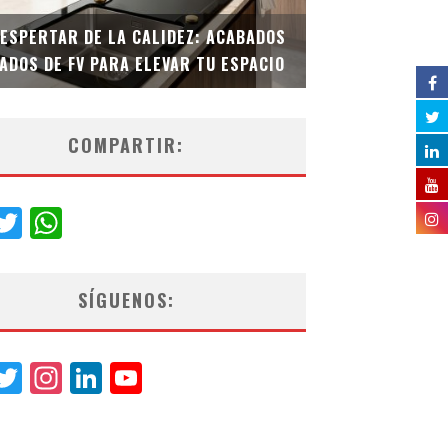
DESPERTAR DE LA CALIDEZ: ACABADOS
TECNOLOGÍA Y B
ADOS DE FV PARA ELEVAR TU ESPACIO
EL INODORO INT
COMPARTIR:
acebook
Twitter
WhatsApp
SÍGUENOS:
acebook
Twitter
Instagram
LinkedIn
YouTube
Channel