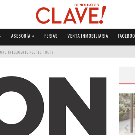
ASESORÍA
FERIAS
VENTA INMOBILIARIA
FACEBOO
DORO INTELIGENTE NEOTECH DE FV.
RME
 PALETERÍA
DE FV PARA ELEVAR TU ESPACIO