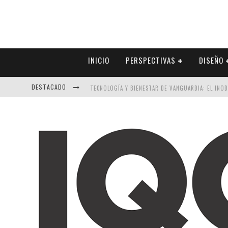
INICIO
PERSPECTIVAS
DISEÑO
DESTACADO
TECNOLOGÍA Y BIENESTAR DE VANGUARDIA: EL INO
SECTOR INMOBILIARIO – RECUPERACIÓN A PASO FI
ALEXANDRA BEDOYA – LA CONSTANCIA DETRÁS DE LA
EL DESPERTAR DE LA CALIDEZ: ACABADOS DORADOS 