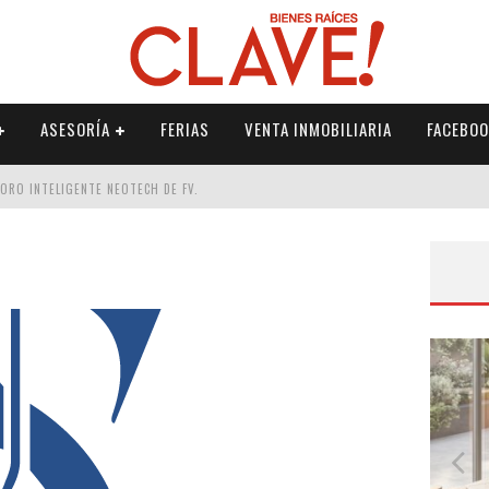
ASESORÍA
FERIAS
VENTA INMOBILIARIA
FACEBOO
DORO INTELIGENTE NEOTECH DE FV.
RME
 PALETERÍA
DE FV PARA ELEVAR TU ESPACIO