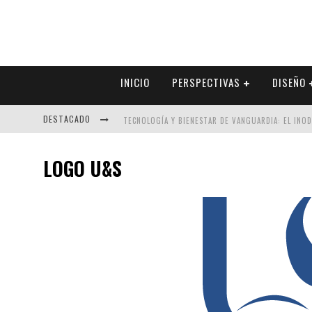
INICIO
PERSPECTIVAS
DISEÑO
DESTACADO
TECNOLOGÍA Y BIENESTAR DE VANGUARDIA: EL INO
SECTOR INMOBILIARIO – RECUPERACIÓN A PASO FI
LOGO U&S
ALEXANDRA BEDOYA – LA CONSTANCIA DETRÁS DE LA
EL DESPERTAR DE LA CALIDEZ: ACABADOS DORADOS 