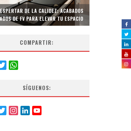
DESPERTAR DE LA CALIDEZ: ACABADOS
TECNOLOGÍA Y B
ADOS DE FV PARA ELEVAR TU ESPACIO
EL INODORO INT
COMPARTIR:
acebook
Twitter
WhatsApp
SÍGUENOS:
acebook
Twitter
Instagram
LinkedIn
YouTube
Channel