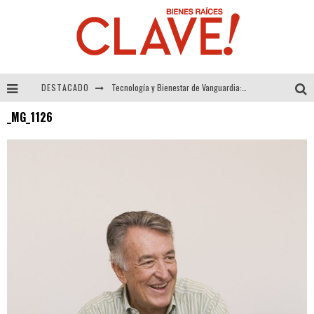
DESTACADO
Tecnología y Bienestar de Vanguardia: El Inodoro Inteligente Neotech de FV.
_MG_1126
Sector Inmobiliario – recuperación a paso firme
Alexandra Bedoya – La Constancia detrás de La Paletería
El Despertar de la Calidez: Acabados Dorados de FV para Elevar tu Espacio