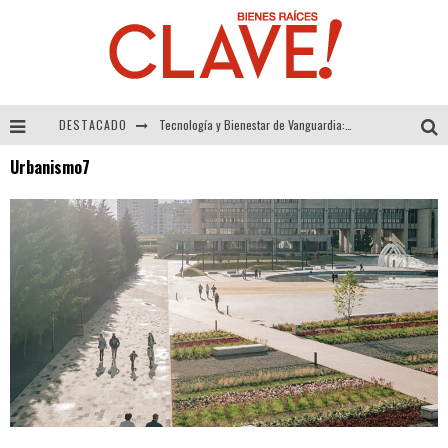
DESTACADO
Tecnología y Bienestar de Vanguardia: El Inodoro Inteligente Neotech de FV.
Urbanismo7
Sector Inmobiliario – recuperación a paso firme
Alexandra Bedoya – La Constancia detrás de La Paletería
El Despertar de la Calidez: Acabados Dorados de FV para Elevar tu Espacio