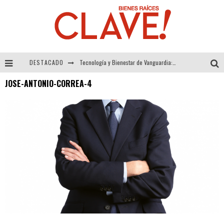
Tecnología y Bienestar de Vanguardia: El Inodoro Inteligente Neotech de FV.
DESTACADO
Sector Inmobiliario – recuperación a paso firme
JOSE-ANTONIO-CORREA-4
Alexandra Bedoya – La Constancia detrás de La Paletería
El Despertar de la Calidez: Acabados Dorados de FV para Elevar tu Espacio